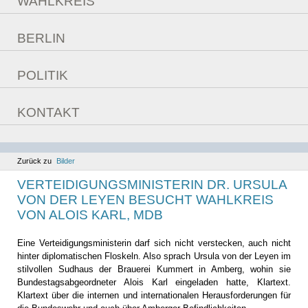
WAHLKREIS
Überzeugungen
Daten
Fragebogen
BERLIN
Bilder
Aufgaben im Bundestag
POLITIK
Reden
aktuelle Themen
Sitzungswoche
KONTAKT
Bilanz
Kontaktmöglichkeiten
Ziele
Berlinfahrt
Kommunales
Zurück zu
Bilder
VERTEIDIGUNGSMINISTERIN DR. URSULA
VON DER LEYEN BESUCHT WAHLKREIS
VON ALOIS KARL, MDB
Eine Verteidigungsministerin darf sich nicht verstecken, auch nicht
hinter diplomatischen Floskeln. Also sprach Ursula von der Leyen im
stilvollen Sudhaus der Brauerei Kummert in Amberg, wohin sie
Bundestagsabgeordneter Alois Karl eingeladen hatte, Klartext.
Klartext über die internen und internationalen Herausforderungen für