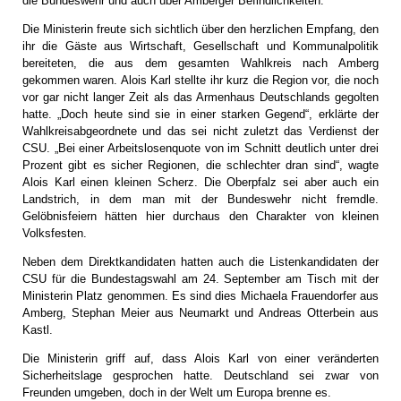
die Bundeswehr und auch über Amberger Befindlichkeiten.
Die Ministerin freute sich sichtlich über den herzlichen Empfang, den
ihr die Gäste aus Wirtschaft, Gesellschaft und Kommunalpolitik
bereiteten, die aus dem gesamten Wahlkreis nach Amberg
gekommen waren. Alois Karl stellte ihr kurz die Region vor, die noch
vor gar nicht langer Zeit als das Armenhaus Deutschlands gegolten
hatte. „Doch heute sind sie in einer starken Gegend“, erklärte der
Wahlkreisabgeordnete und das sei nicht zuletzt das Verdienst der
CSU. „Bei einer Arbeitslosenquote von im Schnitt deutlich unter drei
Prozent gibt es sicher Regionen, die schlechter dran sind“, wagte
Alois Karl einen kleinen Scherz. Die Oberpfalz sei aber auch ein
Landstrich, in dem man mit der Bundeswehr nicht fremdle.
Gelöbnisfeiern hätten hier durchaus den Charakter von kleinen
Volksfesten.
Neben dem Direktkandidaten hatten auch die Listenkandidaten der
CSU für die Bundestagswahl am 24. September am Tisch mit der
Ministerin Platz genommen. Es sind dies Michaela Frauendorfer aus
Amberg, Stephan Meier aus Neumarkt und Andreas Otterbein aus
Kastl.
Die Ministerin griff auf, dass Alois Karl von einer veränderten
Sicherheitslage gesprochen hatte. Deutschland sei zwar von
Freunden umgeben, doch in der Welt um Europa brenne es.