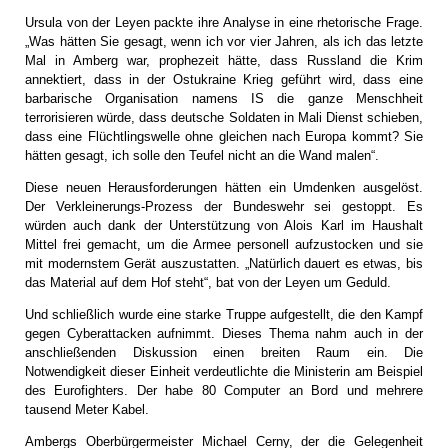
Ursula von der Leyen packte ihre Analyse in eine rhetorische Frage.
„Was hätten Sie gesagt, wenn ich vor vier Jahren, als ich das letzte
Mal in Amberg war, prophezeit hätte, dass Russland die Krim
annektiert, dass in der Ostukraine Krieg geführt wird, dass eine
barbarische Organisation namens IS die ganze Menschheit
terrorisieren würde, dass deutsche Soldaten in Mali Dienst schieben,
dass eine Flüchtlingswelle ohne gleichen nach Europa kommt? Sie
hätten gesagt, ich solle den Teufel nicht an die Wand malen“.
Diese neuen Herausforderungen hätten ein Umdenken ausgelöst.
Der Verkleinerungs-Prozess der Bundeswehr sei gestoppt. Es
würden auch dank der Unterstützung von Alois Karl im Haushalt
Mittel frei gemacht, um die Armee personell aufzustocken und sie
mit modernstem Gerät auszustatten. „Natürlich dauert es etwas, bis
das Material auf dem Hof steht“, bat von der Leyen um Geduld.
Und schließlich wurde eine starke Truppe aufgestellt, die den Kampf
gegen Cyberattacken aufnimmt. Dieses Thema nahm auch in der
anschließenden Diskussion einen breiten Raum ein. Die
Notwendigkeit dieser Einheit verdeutlichte die Ministerin am Beispiel
des Eurofighters. Der habe 80 Computer an Bord und mehrere
tausend Meter Kabel.
Ambergs Oberbürgermeister Michael Cerny, der die Gelegenheit