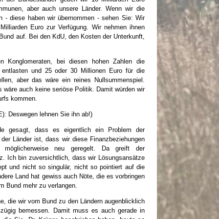
ommunen, aber auch unsere Länder. Wenn wir die
n - diese haben wir übernommen - sehen Sie: Wir
Milliarden Euro zur Verfügung. Wir nehmen ihnen
 Bund auf. Bei den KdU, den Kosten der Unterkunft,
sen Konglomeraten, bei diesen hohen Zahlen die
entlasten und 25 oder 30 Millionen Euro für die
ellen, aber das wäre ein reines Nullsummenspiel.
wäre auch keine seriöse Politik. Damit würden wir
urfs kommen.
E): Deswegen lehnen Sie ihn ab!)
rde gesagt, dass es eigentlich ein Problem der
er Länder ist, dass wir diese Finanzbeziehungen
 möglicherweise neu geregelt. Da greift der
z. Ich bin zuversichtlich, dass wir Lösungsansätze
t und nicht so singulär, nicht so pointiert auf die
dere Land hat gewiss auch Nöte, die es vorbringen
om Bund mehr zu verlangen.
he, die wir vom Bund zu den Ländern augenblicklich
roßzügig bemessen. Damit muss es auch gerade in