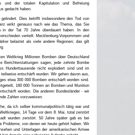
 und der totalen Kapitulation und Befreiung
us gedacht haben.
elindert. Dies betrifft insbesondere den Tod von
merz wirkt genauso nach wie das Thema, das Sie
n in der Tat 70 Jahre überdauert haben. In den
verschieden verteilt. Mecklenburg-Vorpommern und
rker belastet als viele andere Regionen; das gilt
rg.
en Weltkrieg Millionen Bomben über Deutschland
e Berichterstattungen sagen, jede zehnte Bombe
ass Hunderttausende nicht explodiert sind und im
 teilweise entschärft wurden. Wir gehen davon aus,
eges etwa 300 000 Bomben entschärft worden sind.
itgeteilt, 180 000 Tonnen an Bomben und Munition
entschärft worden. Die anderen Bundesländer - wir
ende Zahlen vorzuweisen.
he, da ich selber kommunalpolitisch tätig war und
ltkrieges, 14 Tage vor dem 8. Mai, total zerstört
adt wurden zerstört. 50 Jahre später gab es bei
e Probleme, von denen wir heute gehört haben. Wir
nsehen und Unterlagen der amerikanischen Armee