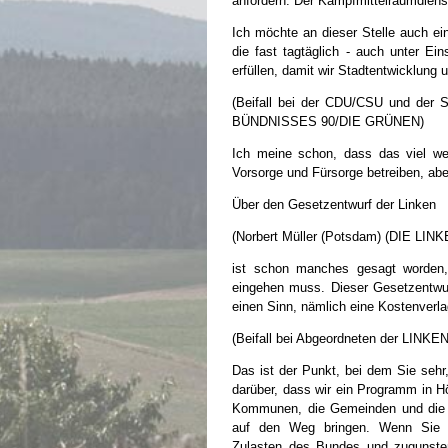
anfordern. Der Kampfmittelräumdiens
Ich möchte an dieser Stelle auch e
die fast tagtäglich - auch unter Ei
erfüllen, damit wir Stadtentwicklung
(Beifall bei der CDU/CSU und der
BÜNDNISSES 90/DIE GRÜNEN)
Ich meine schon, dass das viel wer
Vorsorge und Fürsorge betreiben, ab
Über den Gesetzentwurf der Linken
(Norbert Müller (Potsdam) (DIE LINK
ist schon manches gesagt worden,
eingehen muss. Dieser Gesetzentwurf
einen Sinn, nämlich eine Kostenver
(Beifall bei Abgeordneten der LINKEN
Das ist der Punkt, bei dem Sie sehr,
darüber, dass wir ein Programm in Hö
Kommunen, die Gemeinden und die Lan
auf den Weg bringen. Wenn Sie di
Zulasten des Bundes und zugunsten