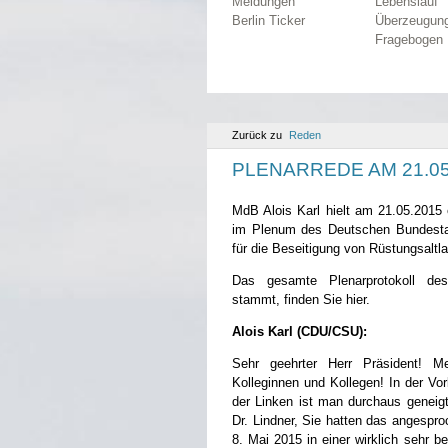
Meldungen
Lebenslauf
Berlin Ticker
Überzeugun
Fragebogen
Zurück zu
Reden
PLENARREDE AM 21.05
MdB Alois Karl hielt am 21.05.2015 
im Plenum des Deutschen Bundesta
für die Beseitigung von Rüstungsaltl
Das gesamte Plenarprotokoll d
stammt, finden Sie hier.
Alois Karl (CDU/CSU):
Sehr geehrter Herr Präsident! 
Kolleginnen und Kollegen! In der Vo
der Linken ist man durchaus geneig
Dr. Lindner, Sie hatten das angespro
8. Mai 2015 in einer wirklich sehr 