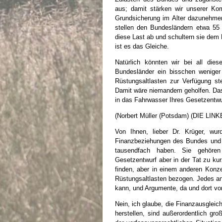
aus; damit stärken wir unserer K
Grundsicherung im Alter dazunehme
stellen den Bundesländern etwa 55 
diese Last ab und schultern sie dem
ist es das Gleiche.
Natürlich könnten wir bei all die
Bundesländer ein bisschen weniger 
Rüstungsaltlasten zur Verfügung st
Damit wäre niemandem geholfen. Das 
in das Fahrwasser Ihres Gesetzentw
(Norbert Müller (Potsdam) (DIE LINK
Von Ihnen, lieber Dr. Krüger, wu
Finanzbeziehungen des Bundes und d
tausendfach haben. Sie gehören
Gesetzentwurf aber in der Tat zu kur
finden, aber in einem anderen Konzep
Rüstungsaltlasten bezogen. Jedes an
kann, und Argumente, da und dort v
Nein, ich glaube, die Finanzausgleic
herstellen, sind außerordentlich g