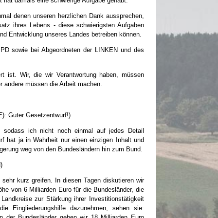
t hat damals eine schwierige Aufgabe gehabt.
inmal denen unseren herzlichen Dank aussprechen,
nsatz ihres Lebens - diese schwierigsten Aufgaben
 und Entwicklung unseres Landes betreiben können.
 SPD sowie bei Abgeordneten der LINKEN und des
t ist. Wir, die wir Verantwortung haben, müssen
er andere müssen die Arbeit machen.
E): Guter Gesetzentwurf!)
 sodass ich nicht noch einmal auf jedes Detail
 hat ja in Wahrheit nur einen einzigen Inhalt und
lagerung weg von den Bundesländern hin zum Bund.
)
 sehr kurz greifen. In diesen Tagen diskutieren wir
he von 6 Milliarden Euro für die Bundesländer, die
dkreise zur Stärkung ihrer Investitionstätigkeit
e Eingliederungshilfe dazunehmen, sehen sie:
 der Bundesländer geben wir 18 Milliarden Euro