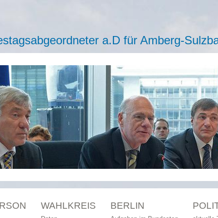
stagsabgeordneter a.D für Amberg-Sulzb
ERSON
WAHLKREIS
BERLIN
POLI