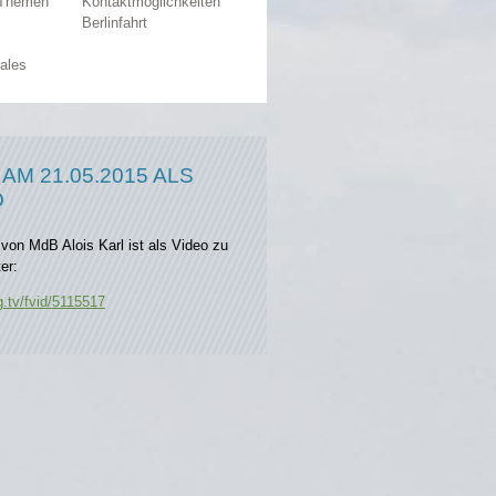
 Themen
Kontaktmöglichkeiten
Berlinfahrt
ales
AM 21.05.2015 ALS
O
von MdB Alois Karl ist als Video zu
er:
g.tv/fvid/5115517