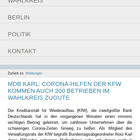
WAHLKREIS
Überzeugungen
Daten
Fragebogen
BERLIN
Bilder
Aufgaben im Bundestag
POLITIK
Reden
aktuelle Themen
Sitzungswoche
KONTAKT
Bilanz
Kontaktmöglichkeiten
Ziele
Berlinfahrt
Kommunales
Zurück zu
Meldungen
MDB KARL: CORONA-HILFEN DER KFW
KOMMEN AUCH 200 BETRIEBEN IM
WAHLKREIS ZUGUTE
Die Kreditanstalt für Wiederaufbau (KfW), die zweitgrößte Bank
Deutschlands hat in den vergangenen Monaten einen immens
wichtigen Beitrag geleistet, um zahllosen Unternehmen über die
schwierigen Corona-Zeiten hinweg zu helfen. Als Mitglied des
Verwaltungsrats der KfW begrüßt Bundestagsabgeordneter Alois Karl