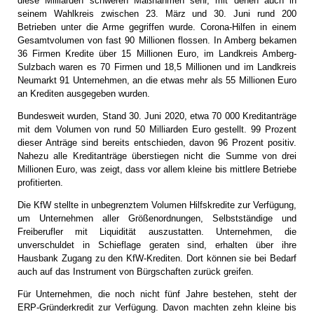
diese Milliarden schweren Maßnahmen sehr, mit denen auch in
seinem Wahlkreis zwischen 23. März und 30. Juni rund 200
Betrieben unter die Arme gegriffen wurde. Corona-Hilfen in einem
Gesamtvolumen von fast 90 Millionen flossen. In Amberg bekamen
36 Firmen Kredite über 15 Millionen Euro, im Landkreis Amberg-
Sulzbach waren es 70 Firmen und 18,5 Millionen und im Landkreis
Neumarkt 91 Unternehmen, an die etwas mehr als 55 Millionen Euro
an Krediten ausgegeben wurden.
Bundesweit wurden, Stand 30. Juni 2020, etwa 70 000 Kreditanträge
mit dem Volumen von rund 50 Milliarden Euro gestellt. 99 Prozent
dieser Anträge sind bereits entschieden, davon 96 Prozent positiv.
Nahezu alle Kreditanträge überstiegen nicht die Summe von drei
Millionen Euro, was zeigt, dass vor allem kleine bis mittlere Betriebe
profitierten.
Die KfW stellte in unbegrenztem Volumen Hilfskredite zur Verfügung,
um Unternehmen aller Größenordnungen, Selbstständige und
Freiberufler mit Liquidität auszustatten. Unternehmen, die
unverschuldet in Schieflage geraten sind, erhalten über ihre
Hausbank Zugang zu den KfW-Krediten. Dort können sie bei Bedarf
auch auf das Instrument von Bürgschaften zurück greifen.
Für Unternehmen, die noch nicht fünf Jahre bestehen, steht der
ERP-Gründerkredit zur Verfügung. Davon machten zehn kleine bis