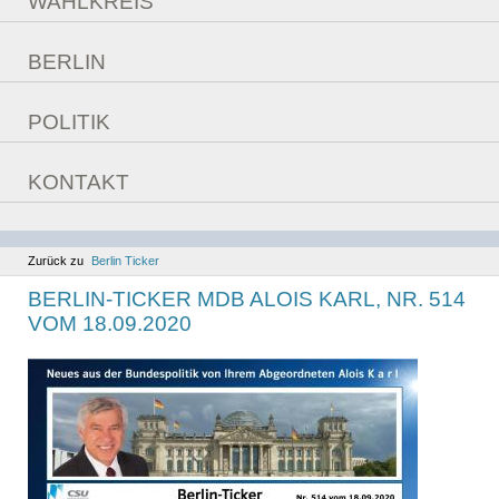
WAHLKREIS
Überzeugungen
Daten
Fragebogen
BERLIN
Bilder
Aufgaben im Bundestag
POLITIK
Reden
aktuelle Themen
Sitzungswoche
KONTAKT
Bilanz
Kontaktmöglichkeiten
Ziele
Berlinfahrt
Kommunales
Zurück zu
Berlin Ticker
BERLIN-TICKER MDB ALOIS KARL, NR. 514
VOM 18.09.2020